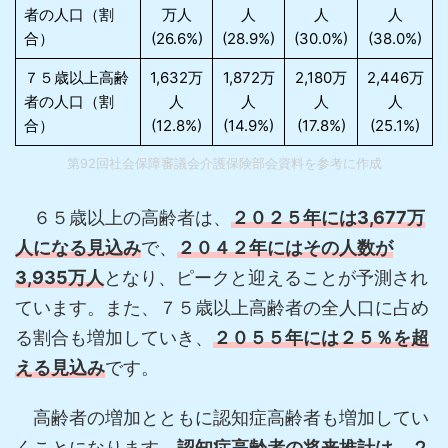
者の人口（割
万人
人
人
人
合）
(26.6%)
(28.9%)
(30.0%)
(38.0%)
７５歳以上高齢
1,632万
1,872万
2,180万
2,446万
者の人口（割
人
人
人
人
合）
(12.8%)
(14.9%)
(17.8%)
(25.1%)
第92回社会保障審議会介護保険部会資料を参考に作成
６５歳以上の高齢者は、
２０２５年には3,677万
人になる見込み
で、
２０４２年にはその人数が
3,935万人
となり、ピークと迎えることが予測され
ています。また、７５歳以上高齢者の全人口に占め
る割合も増加していき、
２０５５年には２５％を超
える見込み
です。
高齢者の増加とともに認知症高齢者も増加してい
くことになります。
認知症高齢者の将来推計は、２