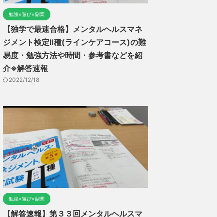
勉強×遊び×副業
【独学で最速合格】メンタルヘルスマネ
ジメント検定Ⅱ種(ラインケアコース)の難
易度・勉強方法や時間・参考書などを紹
介※解答速報
2022/12/18
勉強×遊び×副業
【解答速報】第３３回メンタルヘルスマ