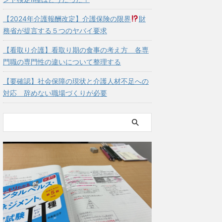
【2024年介護報酬改定】介護保険の限界
財
務省が提言する５つのヤバイ要求
【看取り介護】看取り期の食事の考え方 各専
門職の専門性の違いについて整理する
【要確認】社会保障の現状と介護人材不足への
対応 辞めない職場づくりが必要